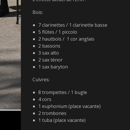
Bois:
7 clarinettes / 1 clarinette basse
5 flûtes / 1 piccolo
2 hautbois / 1 cor anglais
2 bassons
3 sax alto
2 sax ténor
1 sax baryton
Cuivres:
8 trompettes / 1 bugle
4 cors
1 euphonium (place vacante)
2 trombones
1 tuba (place vacante)