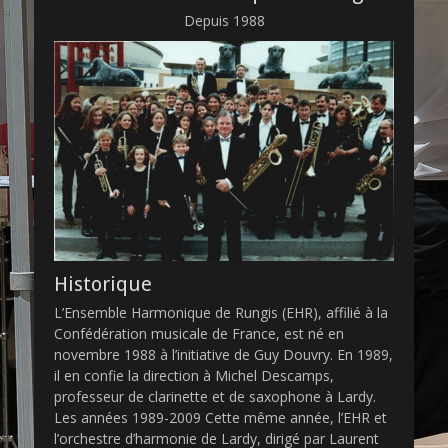
é
Depuis 1988
l
e
d
e
e
h
r
9
4
Historique
L’Ensemble Harmonique de Rungis (EHR), affilié à la
Confédération musicale de France, est né en
novembre 1988 à l’initiative de Guy Douvry. En 1989,
il en confie la direction à Michel Descamps,
professeur de clarinette et de saxophone à Lardy.
Les années 1989-2009 Cette même année, l’EHR et
l’orchestre d’harmonie de Lardy, dirigé par Laurent