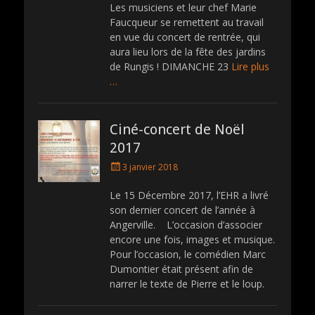
Les musiciens et leur chef Marie
Faucqueur se remettent au travail
en vue du concert de rentrée, qui
aura lieu lors de la fête des jardins
de Rungis ! DIMANCHE 23
Lire plus
…
Ciné-concert de Noël
2017
P
3 janvier 2018
o
s
Le 15 Décembre 2017, l’EHR a livré
t
son dernier concert de l’année à
e
Angerville. L’occasion d’associer
d
encore une fois, images et musique.
o
Pour l’occasion, le comédien Marc
n
Dumontier était présent afin de
narrer le texte de Pierre et le loup.