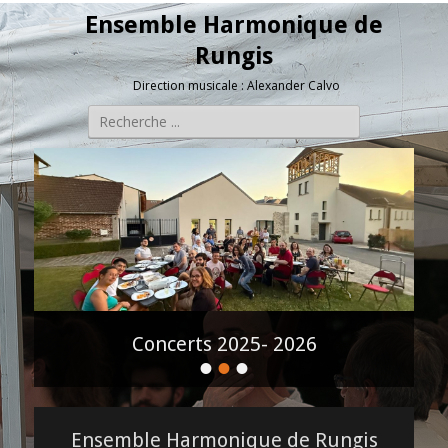
Ensemble Harmonique de
Rungis
Direction musicale : Alexander Calvo
Rechercher :
Concerts 2025- 2026
•
•
•
P
o
s
t
Ensemble Harmonique de Rungis