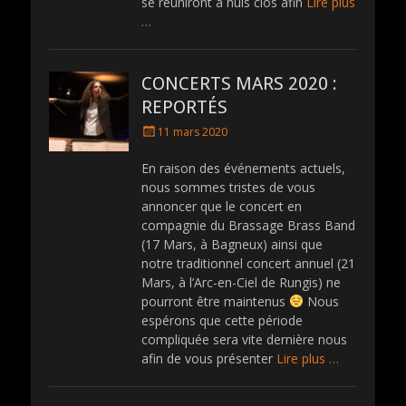
se réuniront à huis clos afin
Lire plus
…
CONCERTS MARS 2020 :
REPORTÉS
P
11 mars 2020
o
s
En raison des événements actuels,
t
nous sommes tristes de vous
e
annoncer que le concert en
d
compagnie du Brassage Brass Band
o
(17 Mars, à Bagneux) ainsi que
n
notre traditionnel concert annuel (21
Mars, à l’Arc-en-Ciel de Rungis) ne
pourront être maintenus
Nous
espérons que cette période
compliquée sera vite dernière nous
afin de vous présenter
Lire plus …