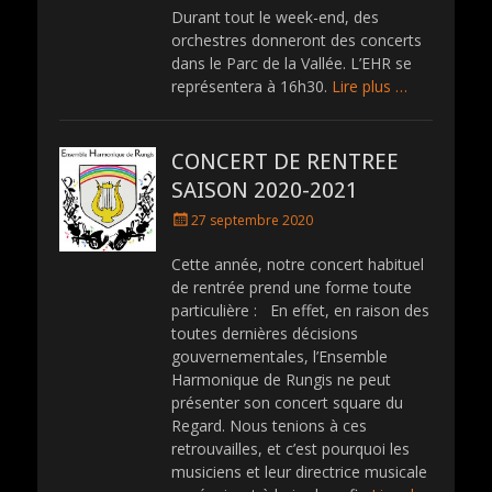
Durant tout le week-end, des
orchestres donneront des concerts
dans le Parc de la Vallée. L’EHR se
représentera à 16h30.
Lire plus …
CONCERT DE RENTREE
SAISON 2020-2021
P
27 septembre 2020
o
s
Cette année, notre concert habituel
t
de rentrée prend une forme toute
e
particulière : En effet, en raison des
d
toutes dernières décisions
o
gouvernementales, l’Ensemble
n
Harmonique de Rungis ne peut
présenter son concert square du
Regard. Nous tenions à ces
retrouvailles, et c’est pourquoi les
musiciens et leur directrice musicale