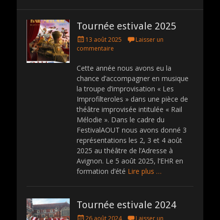
Tournée estivale 2025
P
13 août 2025
Laisser un
o
commentaire
s
t
Cette année nous avons eu la
e
chance d’accompagner en musique
d
la troupe d’improvisation « Les
o
Improfilteroles » dans une pièce de
n
théâtre improvisée intitulée « Rail
Mélodie ». Dans le cadre du
FestivalAOUT nous avons donné 3
représentations les 2, 3 et 4 août
2025 au théâtre de l’Adresse à
Avignon. Le 5 août 2025, l’EHR en
formation d’été
Lire plus …
Tournée estivale 2024
P
26 août 2024
Laisser un