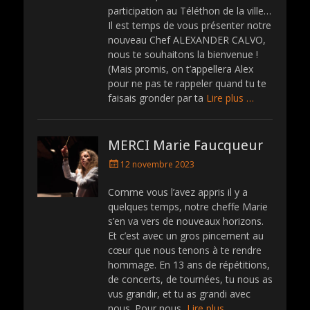
d
participation au Téléthon de la ville…
o
Il est temps de vous présenter notre
n
nouveau Chef ALEXANDER CALVO,
nous te souhaitons la bienvenue !
(Mais promis, on t’appellera Alex
pour ne pas te rappeler quand tu te
faisais gronder par ta
Lire plus …
MERCI Marie Faucqueur
P
12 novembre 2023
o
s
Comme vous l’avez appris il y a
t
quelques temps, notre cheffe Marie
e
s’en va vers de nouveaux horizons.
d
Et c’est avec un gros pincement au
o
cœur que nous tenons à te rendre
n
hommage. En 13 ans de répétitions,
de concerts, de tournées, tu nous as
vus grandir, et tu as grandi avec
nous. Pour nous,
Lire plus …