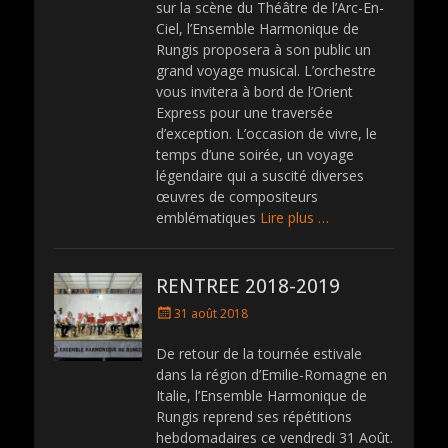
sur la scène du Théâtre de l’Arc-En-
e
Ciel, l’Ensemble Harmonique de
d
Rungis proposera à son public un
o
grand voyage musical. L’orchestre
n
vous invitera à bord de l’Orient
Express pour une traversée
d’exception. L’occasion de vivre, le
temps d’une soirée, un voyage
légendaire qui a suscité diverses
œuvres de compositeurs
emblématiques
Lire plus …
RENTREE 2018-2019
P
31 août 2018
o
s
De retour de la tournée estivale
t
dans la région d’Emilie-Romagne en
e
Italie, l’Ensemble Harmonique de
d
Rungis reprend ses répétitions
o
hebdomadaires ce vendredi 31 Août.
n