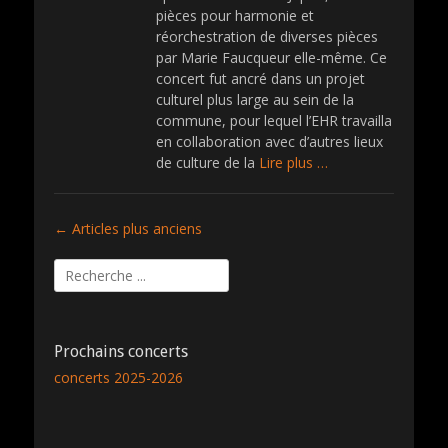
d
pièces pour harmonie et
o
réorchestration de diverses pièces
n
par Marie Faucqueur elle-même. Ce
concert fut ancré dans un projet
culturel plus large au sein de la
commune, pour lequel l’EHR travailla
en collaboration avec d’autres lieux
de culture de la
Lire plus …
Navigation
←
Articles plus anciens
des
Rechercher :
articles
Prochains concerts
concerts 2025-2026