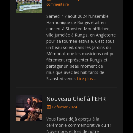
o
commentaire
s
t
Samedi 17 août 2024 l’Ensemble
e
Harmonique de Rungis était en
d
concert à Stansted Mountfitched,
o
ville jumelée à Rungis, en Angleterre
n
pour sa tournée estivale. C’est sous
un beau soleil, dans les Jardins du
Mémorial, que les musiciens ont pu
fièrement représenter Rungis et
partager un beau moment de
musique avec les habitants de
Stansted venus
Lire plus …
Nouveau Chef à l’EHR
P
12 février 2024
o
s
Vous l’avez déjà aperçu à la
t
cérémonie commémorative du 11
e
Novembre, et lors de notre