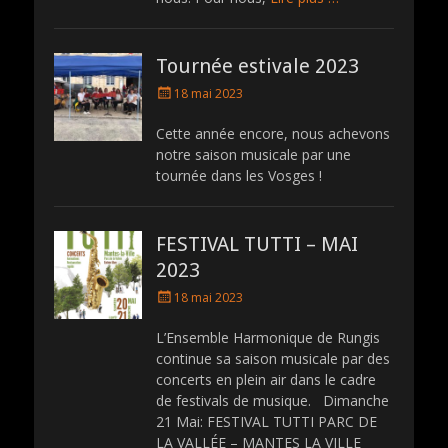
Tournée estivale 2023
P
18 mai 2023
o
s
Cette année encore, nous achevons
t
notre saison musicale par une
e
tournée dans les Vosges !
d
o
n
FESTIVAL TUTTI – MAI
2023
P
18 mai 2023
o
s
L’Ensemble Harmonique de Rungis
t
continue sa saison musicale par des
e
concerts en plein air dans le cadre
d
de festivals de musique. Dimanche
o
21 Mai: FESTIVAL TUTTI PARC DE
n
LA VALLÉE – MANTES LA VILLE