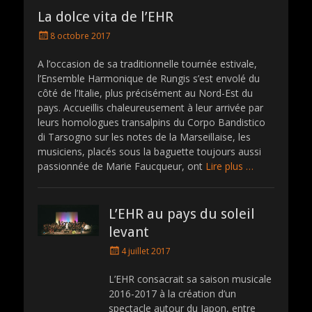
La dolce vita de l’EHR
P
8 octobre 2017
o
s
A l’occasion de sa traditionnelle tournée estivale,
t
l’Ensemble Harmonique de Rungis s’est envolé du
e
côté de l’Italie, plus précisément au Nord-Est du
d
pays. Accueillis chaleureusement à leur arrivée par
o
leurs homologues transalpins du Corpo Bandistico
n
di Tarsogno sur les notes de la Marseillaise, les
musiciens, placés sous la baguette toujours aussi
passionnée de Marie Faucqueur, ont
Lire plus …
L’EHR au pays du soleil
levant
P
4 juillet 2017
o
s
L’EHR consacrait sa saison musicale
t
2016-2017 à la création d’un
e
spectacle autour du Japon, entre