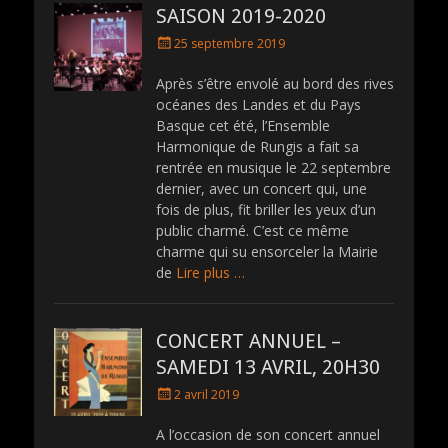
SAISON 2019-2020
P
25 septembre 2019
o
s
Après s’être envolé au bord des rives
t
océanes des Landes et du Pays
e
Basque cet été, l’Ensemble
d
Harmonique de Rungis a fait sa
o
rentrée en musique le 22 septembre
n
dernier, avec un concert qui, une
fois de plus, fit briller les yeux d’un
public charmé. C’est ce même
charme qui su ensorceler la Mairie
de
Lire plus …
CONCERT ANNUEL –
SAMEDI 13 AVRIL, 20H30
P
2 avril 2019
o
s
A l’occasion de son concert annuel
t