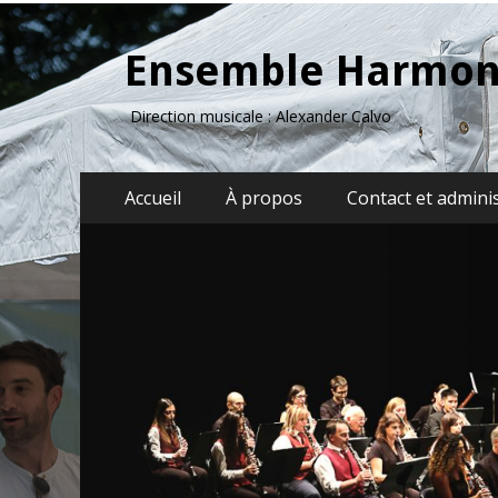
Ensemble Harmon
Direction musicale : Alexander Calvo
Menu
Aller
Accueil
À propos
Contact et admini
au
principal
contenu