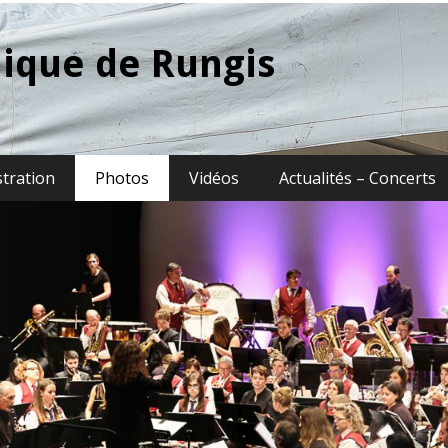
ique de Rungis
stration
Photos
Vidéos
Actualités – Concerts