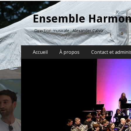
Ensemble Harmon
Direction musicale : Alexander Calvo
Menu
Aller
Accueil
À propos
Contact et admini
au
principal
contenu