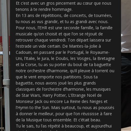
Et c’est avec un gros pincement au cœur que nous
n
tenons à te rendre hommage.
En 13 ans de répétitions, de concerts, de tournées,
tu nous as vus grandir, et tu as grandi avec nous.
Pour nous, l’EHR est une seconde famille, la famille
musicale qu’on choisit et que l’on se réjouit de
retrouver chaque vendredi. Ton départ laissera sur
l’estrade un vide certain. De Mantes-la-Jolie à
Cadouin, en passant par le Portugal, le Royaume-
Uni, l’Italie, le Jura, le Doubs, les Vosges, la Bretagne
et la Corse, tu as su porter du bout de ta baguette
notre orchestre d’harmonie, qu’il pleuve à torrent ou
que le vent emporte nos partitions. Sous ta
baguette, nous avons joué les plus grands
classiques de l’orchestre d’harmonie, les musiques
de Star Wars, Harry Potter, L’Etrange Noël de
Monsieur Jack ou encore La Reine des Neiges et
l’Hymn to the Sun. Mais surtout, tu nous as poussés
à donner le meilleur, pour que l’on réussisse à faire
de la Musique tous ensemble. Et c’était beau.
Tu le sais, tu l’as répété à beaucoup, et aujourd’hui