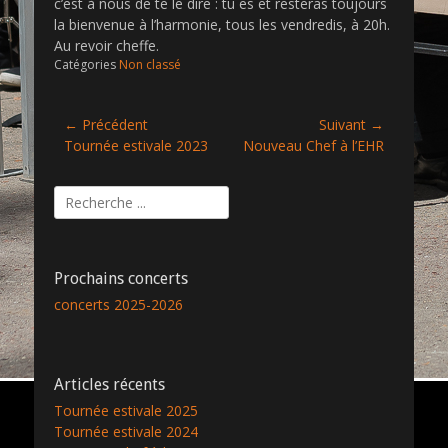
c’est à nous de te le dire : tu es et resteras toujours
la bienvenue à l’harmonie, tous les vendredis, à 20h.
Au revoir cheffe.
Catégories
Non classé
Navigation
← Précédent
Suivant →
Article
Tournée estivale 2023
Article
Nouveau Chef à l’EHR
de
précédent :
suivant :
l’article
Rechercher :
Prochains concerts
concerts 2025-2026
Articles récents
Tournée estivale 2025
Tournée estivale 2024