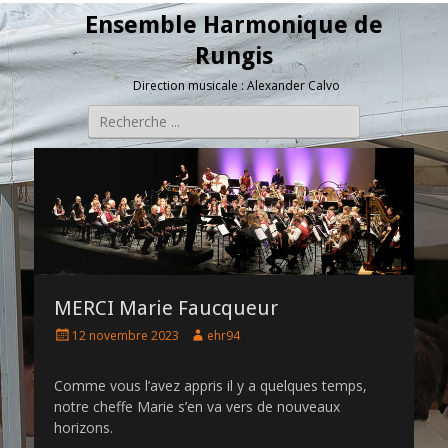
Ensemble Harmonique de
Rungis
Direction musicale : Alexander Calvo
Rechercher :
MERCI Marie Faucqueur
P
A
12 novembre 2023
ehr94
o
u
s
t
Comme vous l’avez appris il y a quelques temps,
t
h
notre cheffe Marie s’en va vers de nouveaux
e
o
d
r
horizons.
o