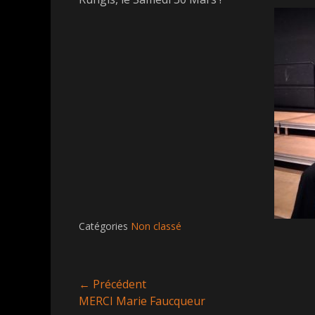
Catégories
Non classé
Navigation
← Précédent
Article
MERCI Marie Faucqueur
de