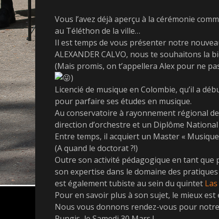
o
u
s
t
Vous l’avez déjà aperçu à la cérémonie comm
t
h
au Téléthon de la ville…
e
o
Il est temps de vous présenter notre nouve
d
r
ALEXANDER CALVO, nous te souhaitons la bi
o
n
(Mais promis, on t’appellera Alex pour ne pa
)
Licencié de musique en Colombie, qu’il a début
pour parfaire ses études en musique.
Au conservatoire à rayonnement régional de L
direction d’orchestre et un Diplôme Nationa
Entre temps, il acquiert un Master « Musique 
(A quand le doctorat ?!)
Outre son activité pédagogique en tant que
son expertise dans le domaine des pratiques co
est également tubiste au sein du quintet
Las
Pour en savoir plus à son sujet, le mieux est
Nous vous donnons rendez-vous pour notre tr
Rungis, le Samedi 30 Mars !