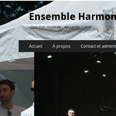
Ensemble Harmon
Direction musicale : Alexander Calvo
Menu
Aller
Accueil
À propos
Contact et admini
au
principal
contenu