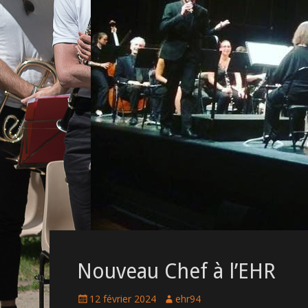
Nouveau Chef à l’EHR
P
12 février 2024
A
ehr94