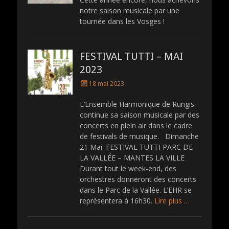
t
notre saison musicale par une
e
tournée dans les Vosges !
d
o
n
FESTIVAL TUTTI – MAI
2023
P
18 mai 2023
o
s
L’Ensemble Harmonique de Rungis
t
continue sa saison musicale par des
e
concerts en plein air dans le cadre
d
de festivals de musique. Dimanche
o
21 Mai: FESTIVAL TUTTI PARC DE
n
LA VALLÉE – MANTES LA VILLE
Durant tout le week-end, des
orchestres donneront des concerts
dans le Parc de la Vallée. L’EHR se
représentera à 16h30.
Lire plus …