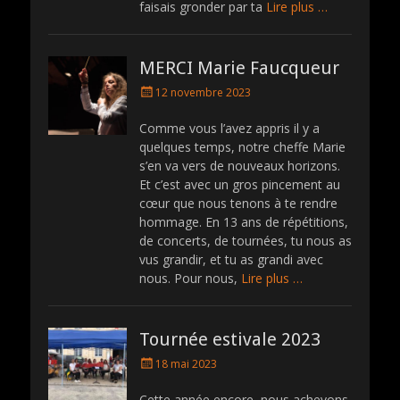
faisais gronder par ta
Lire plus …
MERCI Marie Faucqueur
P
12 novembre 2023
o
s
Comme vous l’avez appris il y a
t
quelques temps, notre cheffe Marie
e
s’en va vers de nouveaux horizons.
d
Et c’est avec un gros pincement au
o
cœur que nous tenons à te rendre
n
hommage. En 13 ans de répétitions,
de concerts, de tournées, tu nous as
vus grandir, et tu as grandi avec
nous. Pour nous,
Lire plus …
Tournée estivale 2023
P
18 mai 2023
o
s
Cette année encore, nous achevons