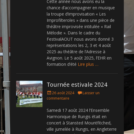
Cette année nous avons eu la
e
chance d’accompagner en musique
d
la troupe d’improvisation « Les
o
Improfilteroles » dans une pièce de
n
théâtre improvisée intitulée « Rail
Mélodie ». Dans le cadre du
FestivalAOUT nous avons donné 3
représentations les 2, 3 et 4 août
2025 au théâtre de l’Adresse à
Avignon. Le 5 août 2025, l’EHR en
formation d’été
Lire plus …
Tournée estivale 2024
P
26 août 2024
Laisser un
o
commentaire
s
t
Samedi 17 août 2024 l’Ensemble
e
Harmonique de Rungis était en
d
concert à Stansted Mountfitched,
o
ville jumelée à Rungis, en Angleterre
n