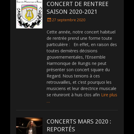
CONCERT DE RENTREE
SAISON 2020-2021
P
27 septembre 2020
o
s
Cette année, notre concert habituel
t
de rentrée prend une forme toute
e
particulière : En effet, en raison des
d
toutes dernières décisions
o
gouvernementales, l’Ensemble
n
Harmonique de Rungis ne peut
présenter son concert square du
Regard. Nous tenions à ces
retrouvailles, et c’est pourquoi les
musiciens et leur directrice musicale
se réuniront à huis clos afin
Lire plus
…
CONCERTS MARS 2020 :
REPORTÉS