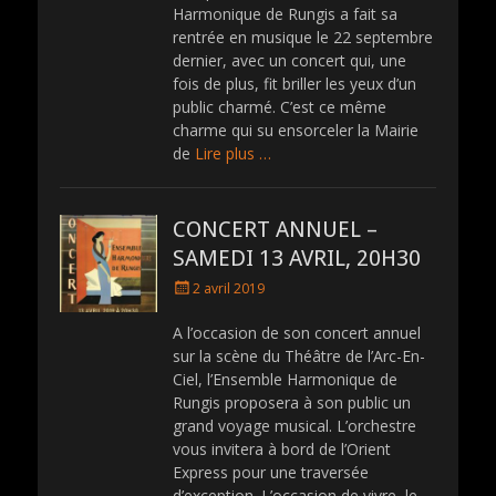
Harmonique de Rungis a fait sa
o
rentrée en musique le 22 septembre
n
dernier, avec un concert qui, une
fois de plus, fit briller les yeux d’un
public charmé. C’est ce même
charme qui su ensorceler la Mairie
de
Lire plus …
CONCERT ANNUEL –
SAMEDI 13 AVRIL, 20H30
P
2 avril 2019
o
s
A l’occasion de son concert annuel
t
sur la scène du Théâtre de l’Arc-En-
e
Ciel, l’Ensemble Harmonique de
d
Rungis proposera à son public un
o
grand voyage musical. L’orchestre
n
vous invitera à bord de l’Orient
Express pour une traversée
d’exception. L’occasion de vivre, le