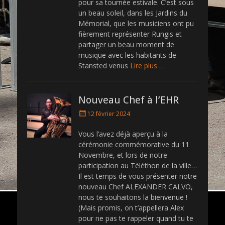
pour sa tournée estivale. C’est sous
un beau soleil, dans les Jardins du
Mémorial, que les musiciens ont pu
fièrement représenter Rungis et
partager un beau moment de
musique avec les habitants de
Stansted venus
Lire plus …
Nouveau Chef à l’EHR
P
12 février 2024
o
s
Vous l’avez déjà aperçu à la
t
cérémonie commémorative du 11
e
Novembre, et lors de notre
d
participation au Téléthon de la ville…
o
Il est temps de vous présenter notre
n
nouveau Chef ALEXANDER CALVO,
nous te souhaitons la bienvenue !
(Mais promis, on t’appellera Alex
pour ne pas te rappeler quand tu te