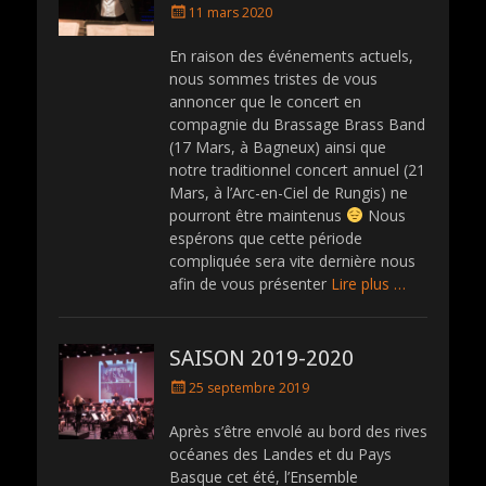
P
11 mars 2020
o
s
En raison des événements actuels,
t
nous sommes tristes de vous
e
annoncer que le concert en
d
compagnie du Brassage Brass Band
o
(17 Mars, à Bagneux) ainsi que
n
notre traditionnel concert annuel (21
Mars, à l’Arc-en-Ciel de Rungis) ne
pourront être maintenus
Nous
espérons que cette période
compliquée sera vite dernière nous
afin de vous présenter
Lire plus …
SAISON 2019-2020
P
25 septembre 2019
o
s
Après s’être envolé au bord des rives
t
océanes des Landes et du Pays
e
Basque cet été, l’Ensemble
d