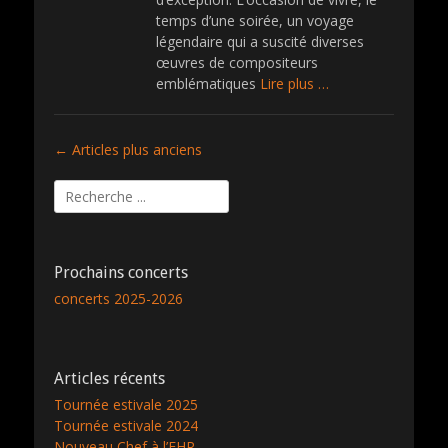
temps d’une soirée, un voyage
légendaire qui a suscité diverses
œuvres de compositeurs
emblématiques
Lire plus …
Navigation
←
Articles plus anciens
des
Rechercher :
articles
Prochains concerts
concerts 2025-2026
Articles récents
Tournée estivale 2025
Tournée estivale 2024
Nouveau Chef à l’EHR