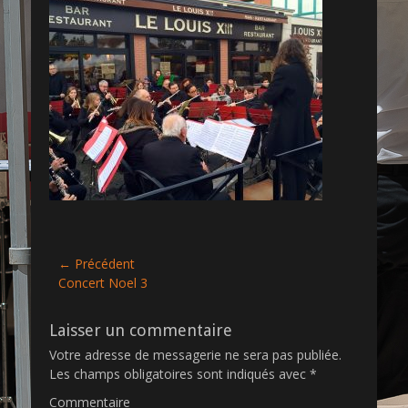
s
t
t
h
e
o
d
r
o
n
Navigation
← Précédent
Article
Concert Noel 3
de
précédent :
l’article
Laisser un commentaire
Votre adresse de messagerie ne sera pas publiée.
Les champs obligatoires sont indiqués avec
*
Commentaire