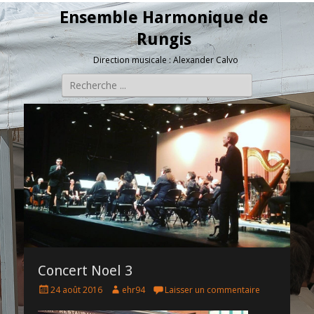
Ensemble Harmonique de
Rungis
Direction musicale : Alexander Calvo
Rechercher :
Concert Noel 3
P
A
24 août 2016
ehr94
Laisser un commentaire
o
u