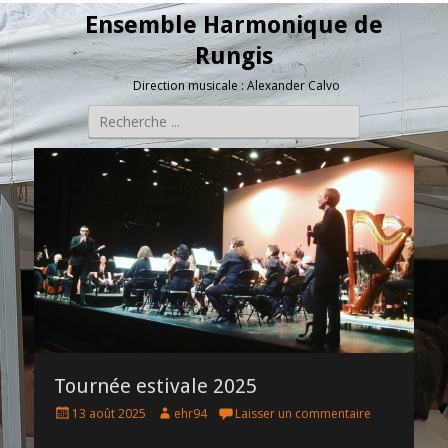
Ensemble Harmonique de
Rungis
Direction musicale : Alexander Calvo
Rechercher :
Tournée estivale 2025
P
A
13 août 2025
ehr94
Laisser un commentaire
o
u