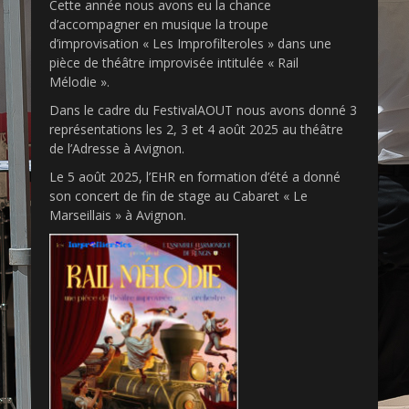
s
t
Cette année nous avons eu la chance
t
h
d’accompagner en musique la troupe
e
o
d’improvisation « Les Improfilteroles » dans une
d
r
pièce de théâtre improvisée intitulée « Rail
o
Mélodie ».
n
Dans le cadre du FestivalAOUT nous avons donné 3
représentations les 2, 3 et 4 août 2025 au théâtre
de l’Adresse à Avignon.
Le 5 août 2025, l’EHR en formation d’été a donné
son concert de fin de stage au Cabaret « Le
Marseillais » à Avignon.