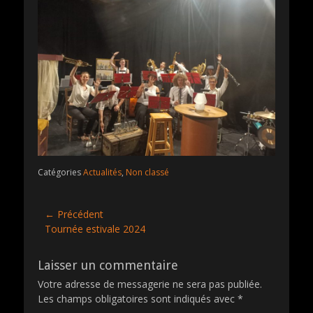
Catégories
Actualités
,
Non classé
Navigation
← Précédent
Article
Tournée estivale 2024
de
précédent :
l’article
Laisser un commentaire
Votre adresse de messagerie ne sera pas publiée.
Les champs obligatoires sont indiqués avec
*