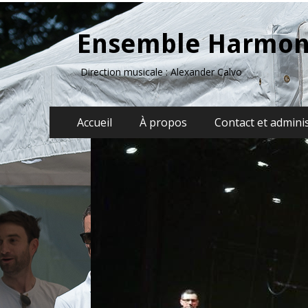
Ensemble Harmon
Direction musicale : Alexander Calvo
Menu
Aller
Accueil
À propos
Contact et admini
au
principal
contenu