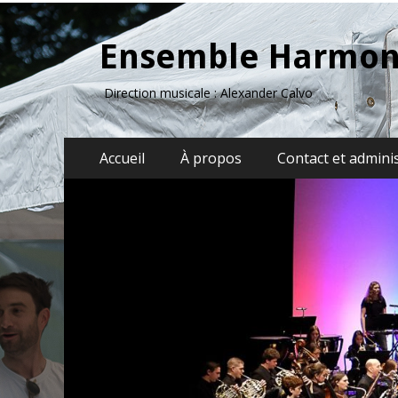
Ensemble Harmon
Direction musicale : Alexander Calvo
Menu
Aller
Accueil
À propos
Contact et admini
au
principal
contenu