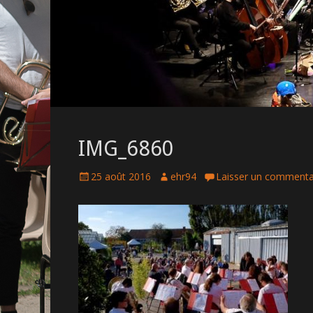
IMG_6860
P
25 août 2016
A
ehr94
Laisser un commenta
o
u
s
t
t
h
e
o
d
r
o
n