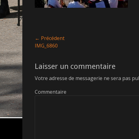
Navigation
← Précédent
Article
IMG_6860
de
précédent :
l’article
Laisser un commentaire
Votre adresse de messagerie ne sera pas pub
Commentaire