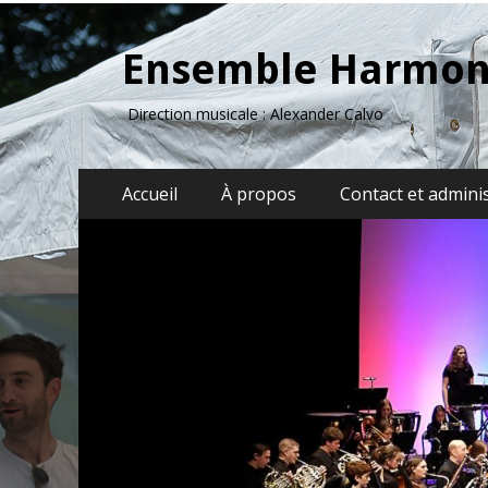
Ensemble Harmon
Direction musicale : Alexander Calvo
Menu
Aller
Accueil
À propos
Contact et admini
au
principal
contenu